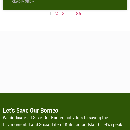
READ MORE »
1
2
3
…
85
Let's Save Our Borneo
We dedicate all Save Our Borneo activities to saving the
Environmental and Social Life of Kalimantan Island. Let's speak