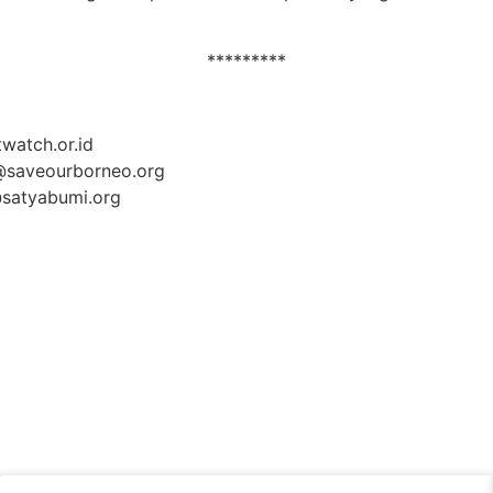
*********
watch.or.id
@saveourborneo.org
satyabumi.org