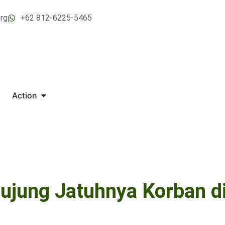
rg
+62 812-6225-5465
Action
erujung Jatuhnya Korban d