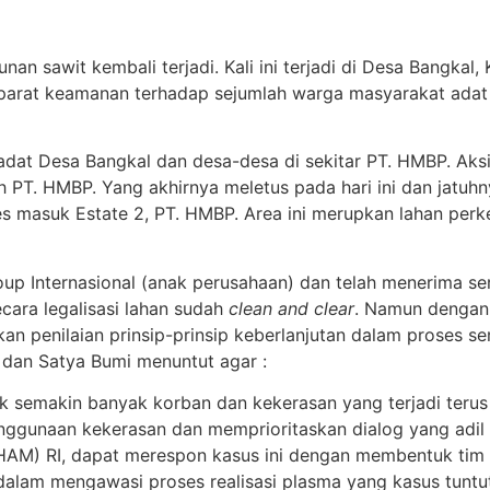
bunan sawit kembali terjadi. Kali ini terjadi di Desa Bangk
aparat keamanan terhadap sejumlah warga masyarakat adat
 adat Desa Bangkal dan desa-desa di sekitar PT. HMBP. Ak
 PT. HMBP. Yang akhirnya meletus pada hari ini dan jatuhny
 masuk Estate 2, PT. HMBP. Area ini merupkan lahan per
p Internasional (anak perusahaan) dan telah menerima ser
cara legalisasi lahan sudah
clean and clear
. Namun dengan 
 penilaian prinsip-prinsip keberlanjutan dalam proses sert
 dan Satya Bumi menuntut agar :
k semakin banyak korban dan kekerasan yang terjadi terus 
ggunaan kekerasan dan memprioritaskan dialog yang adil 
M) RI, dapat merespon kasus ini dengan membentuk tim pen
dalam mengawasi proses realisasi plasma yang kasus tuntut