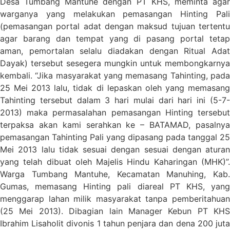
Desa Tumbang Mantuhe dengan PT KHS, meminta agar
warganya yang melakukan pemasangan Hinting Pali
(pemasangan portal adat dengan maksud tujuan tertentu
agar barang dan tempat yang di pasang portal tetap
aman, pemortalan selalu diadakan dengan Ritual Adat
Dayak) tersebut sesegera mungkin untuk membongkarnya
kembali. “Jika masyarakat yang memasang Tahinting, pada
25 Mei 2013 lalu, tidak di lepaskan oleh yang memasang
Tahinting tersebut dalam 3 hari mulai dari hari ini (5-7-
2013) maka permasalahan pemasangan Hinting tersebut
terpaksa akan kami serahkan ke – BATAMAD, pasalnya
pemasangan Tahinting Pali yang dipasang pada tanggal 25
Mei 2013 lalu tidak sesuai dengan sesuai dengan aturan
yang telah dibuat oleh Majelis Hindu Kaharingan (MHK)”.
Warga Tumbang Mantuhe, Kecamatan Manuhing, Kab.
Gumas, memasang Hinting pali diareal PT KHS, yang
menggarap lahan milik masyarakat tanpa pemberitahuan
(25 Mei 2013). Dibagian lain Manager Kebun PT KHS
Ibrahim Lisaholit divonis 1 tahun penjara dan dena 200 juta