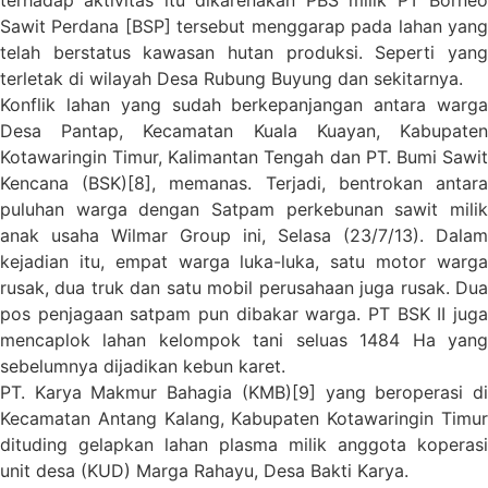
Sawit Perdana [BSP] tersebut menggarap pada lahan yang
telah berstatus kawasan hutan produksi. Seperti yang
terletak di wilayah Desa Rubung Buyung dan sekitarnya.
Konflik lahan yang sudah berkepanjangan antara warga
Desa Pantap, Kecamatan Kuala Kuayan, Kabupaten
Kotawaringin Timur, Kalimantan Tengah dan PT. Bumi Sawit
Kencana (BSK)[8], memanas. Terjadi, bentrokan antara
puluhan warga dengan Satpam perkebunan sawit milik
anak usaha Wilmar Group ini, Selasa (23/7/13). Dalam
kejadian itu, empat warga luka-luka, satu motor warga
rusak, dua truk dan satu mobil perusahaan juga rusak. Dua
pos penjagaan satpam pun dibakar warga. PT BSK II juga
mencaplok lahan kelompok tani seluas 1484 Ha yang
sebelumnya dijadikan kebun karet.
PT. Karya Makmur Bahagia (KMB)[9] yang beroperasi di
Kecamatan Antang Kalang, Kabupaten Kotawaringin Timur
dituding gelapkan lahan plasma milik anggota koperasi
unit desa (KUD) Marga Rahayu, Desa Bakti Karya.