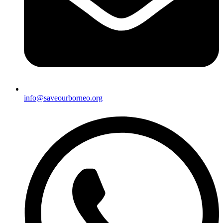
info@saveourborneo.org