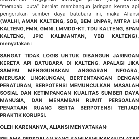
“membabi buta” berniat membangun jaringan kereta api
pengerukan sumber daya batubara ini, maka Aliansi
(WALHI, AMAN KALTENG, SOB, BEM UNPAR, MITRA LH
KALTENG, FMN, GMNI, LMMDD-KT, TDU KALTENG, BPAN
KALTENG, JPIC KALIMANTAN, YBB KALTENG),
menyatakan :
SANGAT TIDAK LOGIS UNTUK DIBANGUN JARINGAN
KERETA API BATUBARA DI KALTENG, APALAGI JIKA
SAMPAI MENGGUNAKAN ANGGARAN NEGARA,
MERUSAK LINGKUNGAN, BERTENTANGAN DENGAN
PERATURAN, BERPOTENSI MEMUNCULKAN MASALAH
SOSIAL DAN KETIMPANGAN KUALITAS SUMBER DAYA
MANUSIA, DAN MENAMBAH RUMIT PERSOALAN
PENATAAN RUANG SERTA BERPOTENSI TERJADI
PRAKTIK KORUPSI.
OLEH KARENANYA, ALIANSI MENYATAKAN:
SELAMA PERSOALAN YANG KAMI KEMUKAKAN DI ATAS