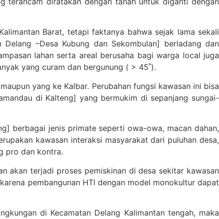
ng terancam diratakan dengan tanah untuk diganti dengan
alimantan Barat, tetapi faktanya bahwa sejak lama sekali
tan Delang –Desa Kubung dan Sekombulan] berladang dan
ampasan lahan serta areal berusaha bagi warga local juga
banyak yang curam dan bergunung ( > 45˚).
maupun yang ke Kalbar. Perubahan fungsi kawasan ini bisa
Lamandau di Kalteng] yang bermukim di sepanjang sungai-
g] berbagai jenis primate seperti owa-owa, macan dahan,
erupakan kawasan interaksi masyarakat dari puluhan desa,
g pro dan kontra.
 akan terjadi proses pemiskinan di desa sekitar kawasan
ah karena pembangunan HTI dengan model monokultur dapat
lingkungan di Kecamatan Delang Kalimantan tengah, maka