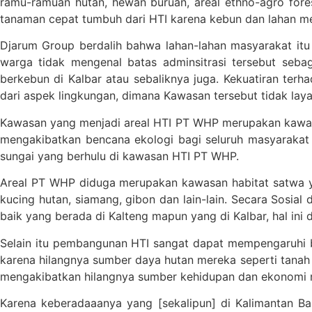
ramu-ramuan hutan, hewan buruan, areal ethno-agro fore
tanaman cepat tumbuh dari HTI karena kebun dan lahan me
Djarum Group berdalih bahwa lahan-lahan masyarakat itu 
warga tidak mengenal batas adminsitrasi tersebut seb
berkebun di Kalbar atau sebaliknya juga. Kekuatiran terh
dari aspek lingkungan, dimana Kawasan tersebut tidak lay
Kawasan yang menjadi areal HTI PT WHP merupakan kawasan
mengakibatkan bencana ekologi bagi seluruh masyarakat 
sungai yang berhulu di kawasan HTI PT WHP.
Areal PT WHP diduga merupakan kawasan habitat satwa yan
kucing hutan, siamang, gibon dan lain-lain. Secara Sosia
baik yang berada di Kalteng mapun yang di Kalbar, hal ini 
Selain itu pembangunan HTI sangat dapat mempengaruhi bu
karena hilangnya sumber daya hutan mereka seperti tanah
mengakibatkan hilangnya sumber kehidupan dan ekonomi 
Karena keberadaaanya yang [sekalipun] di Kalimantan Ba