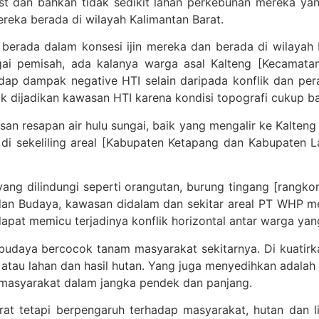
st dan bahkan tidak sedikit lahan perkebunan mereka ya
reka berada di wilayah Kalimantan Barat.
berada dalam konsesi ijin mereka dan berada di wilayah K
agai pemisah, ada kalanya warga asal Kalteng [Kecama
adap dampak negative HTI selain daripada konflik dan per
ak dijadikan kawasan HTI karena kondisi topografi cukup 
 resapan air hulu sungai, baik yang mengalir ke Kalteng 
di sekeliling areal [Kabupaten Ketapang dan Kabupaten 
g dilindungi seperti orangutan, burung tingang [rangkon
l dan Budaya, kawasan didalam dan sekitar areal PT WHP m
dapat memicu terjadinya konflik horizontal antar warga yan
daya bercocok tanam masyarakat sekitarnya. Di kuatirkan
 atau lahan dan hasil hutan. Yang juga menyedihkan adal
masyarakat dalam jangka pendek dan panjang.
rat tetapi berpengaruh terhadap masyarakat, hutan dan 