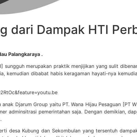
ng dari Dampak HTI Per
u Palangkaraya .
] sungguh merupakan praktik menjijikan yang sulit dibena
sia, kemudian dibabat habis keragaman hayati-nya kemudia
-2RtOc&feature=youtu.be
aan anak Djarum Group yaitu PT. Wana Hijau Pesaguan [PT 
iner adminsitrasi pemerintahan saja. Dengan demikian, da
.
erti desa Kubung dan Sekombulan yang tersentuh dampak 