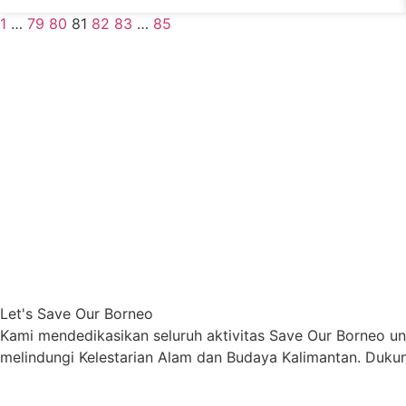
1
…
79
80
81
82
83
…
85
Let's Save Our Borneo
Kami mendedikasikan seluruh aktivitas Save Our Borneo u
melindungi Kelestarian Alam dan Budaya Kalimantan. Dukun