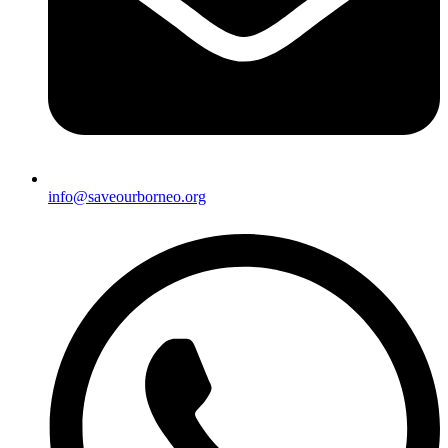
info@saveourborneo.org