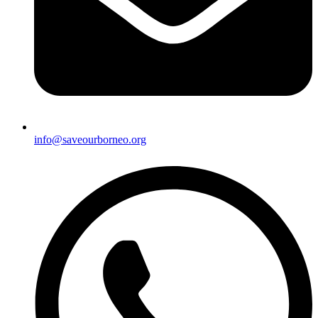
info@saveourborneo.org