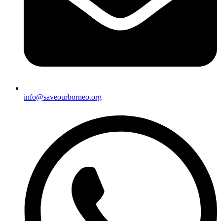
info@saveourborneo.org