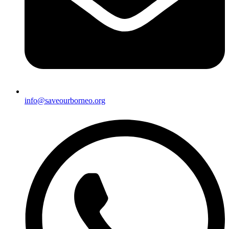
info@saveourborneo.org