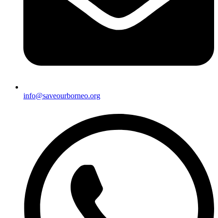
info@saveourborneo.org