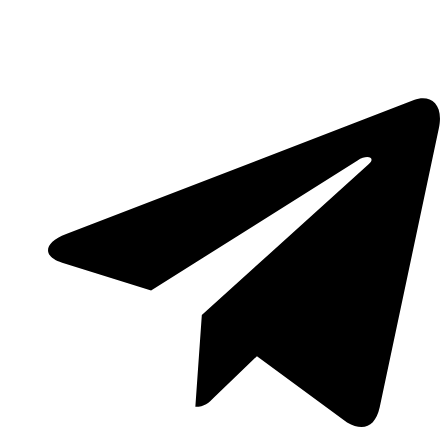
Lewati
ke
konten