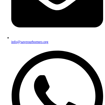
info@saveourborneo.org