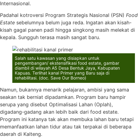
Internasional.
Padahal kotroversi Program Strategis Nasional (PSN)
Food
Estate
sebelumnya belum juga reda. Ingatan akan kisah-
kisah gagal panen padi hingga singkong masih melekat di
kepala. Sungguh terasa masih sangat baru.
Salah satu kawasan yang disiapkan untuk
pengembangan/ ekstensifikasi food estate, gambar
diambil di wilayah A5 Desa Bentuk Jaya, Kabupaten
Kapuas. Terlihat kanal Primer yang Baru saja di
rehabilitasi. (doc. Save Our Borneo)
Namun, bukannya menarik pelajaran, ambisi yang sama
seakan tak berniat dipadamkan. Program baru hampir
serupa yang disebut Optimalisasi Lahan (Oplah),
digadang-gadang akan lebih baik dari food estate.
Program ini katanya tak akan membuka lahan baru tetapi
memanfaatkan lahan tidur atau tak terpakai di beberapa
daerah di Kalteng.