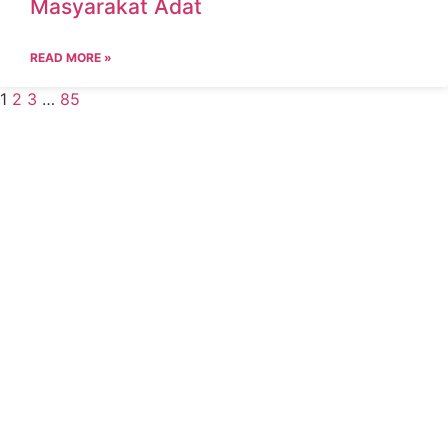
Masyarakat Adat
READ MORE »
1
2
3
…
85