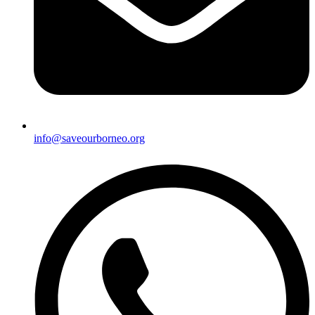
info@saveourborneo.org