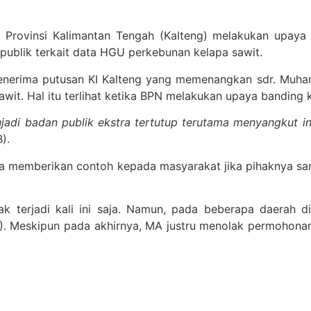
Provinsi Kalimantan Tengah (Kalteng) melakukan upaya b
blik terkait data HGU perkebunan kelapa sawit.
 menerima putusan KI Kalteng yang memenangkan sdr. Muha
wit. Hal itu terlihat ketika BPN melakukan upaya banding
adi badan publik ekstra tertutup terutama menyangkut i
).
isa memberikan contoh kepada masyarakat jika pihaknya s
k terjadi kali ini saja. Namun, pada beberapa daerah d
. Meskipun pada akhirnya, MA justru menolak permohonan