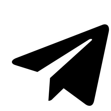
Lewati
ke
konten