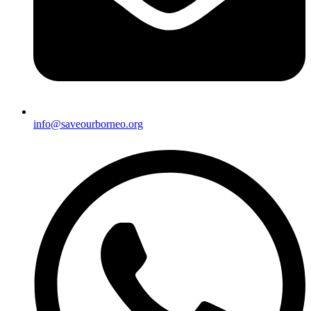
info@saveourborneo.org