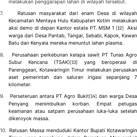
melakukan penggarapan lahan di wilayah tersebut.
7.
Ratusan masyarakat dari enam Desa di wilayah
Kecamatan Mentaya Hulu Kabupaten Kotim melakukan
aksi demo di depan Kantor estate PT. MSM 1
Aks
[12]
warga dari Desa Pantab, Tangar, Sebabi, Kapok, Kawan
Batu dan Kenyala mereka menuntut lahan plasma.
8.
Perusahaan perkebunan kelapa sawit PT Tunas Agro
Subur Kencana (TSAK)
yang beroperasi d
[13]
Parenggean, Kotawaringin Timur melakukan perusakan
aset pemerintah dan saluran irigasi sepanjang 7
kilometer.
9.
Perseteruan antara PT Agro Bukit
dan warga Des
[14]
Penyang menimbulkan korban. Empat petugas
keamanan atau satpam perusahaan luka-luka setelah
dikeroyok massa.
10.
Ratusan Massa menduduki Kantor Bupati Kotawaringin