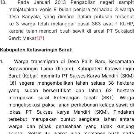
13.
Pada Januari 2013 Pengadilan negeri sampit
menjatuhkan vonis 8 bulan penjara terhadap 3 warga
desa Kanyala, yang dimana dalam putusan tersebut
ke-3 warga telah melanggar pasal 363 ayat 1 KUHP,
karena telah mencuri buah sawit di areal PT Sukajadi
Sawit Mekar
[17]
Kabupaten Kotawaringin Barat:
1.
Warga transmigran di Desa Palih Baru, Kecamatan
Kotawaringin Lama (Kolam), Kabupaten Kotawaringin
Barat (Kobar) meminta PT Sukses Karya Mandiri (SKM)
segera mengembalikan lahan seluas 38 hektare
[18]
yang sudah bersertifikat dan lahan 62 hektare
merupakan surat keterangan tanah (SKT). Warga
mengeksekusi paksa lahan perkebunan kelapa sawit di
lokasi PT. Sukses Karya Mandiri (SKM).
Tindaka
tersebut merupakan buntut sengketa lahan antara
warga dan pihak perusahaan yang tidak kunjung
selesai.
Selain itu warga juga memanen buah pada