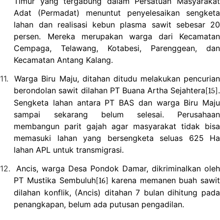
Timur yang tergabung dalam Persatuan Masyarakat
Adat (Permadat) menuntut penyelesaikan sengketa
lahan dan realisasi kebun plasma sawit sebesar 20
persen. Mereka merupakan warga dari Kecamatan
Cempaga, Telawang, Kotabesi, Parenggean, dan
Kecamatan Antang Kalang.
11.
Warga Biru Maju, ditahan ditudu melakukan pencuria
berondolan sawit dilahan PT Buana Artha Sejahtera
.
[15]
Sengketa lahan antara PT BAS dan warga Biru Maju
sampai sekarang belum selesai. Perusahaan
membangun parit gajah agar masyarakat tidak bisa
memasuki lahan yang bersengketa seluas 625 Ha
lahan APL untuk transmigrasi.
12.
Ancis, warga Desa Pondok Damar, dikriminalkan oleh
PT Mustika Sembuluh
karena memanen buah sawit
[16]
dilahan konflik, (Ancis) ditahan 7 bulan dihitung pada
penangkapan, belum ada putusan pengadilan.