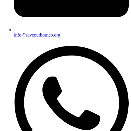
info@saveourborneo.org