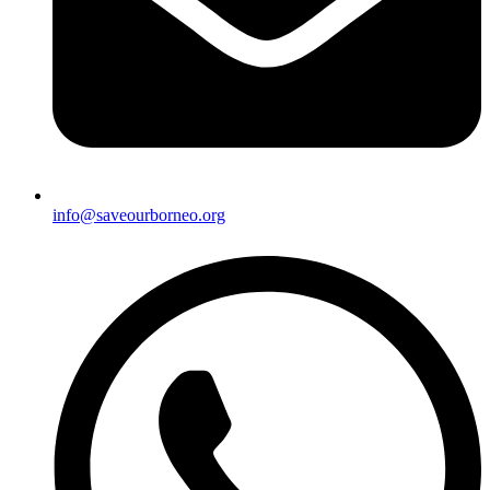
info@saveourborneo.org