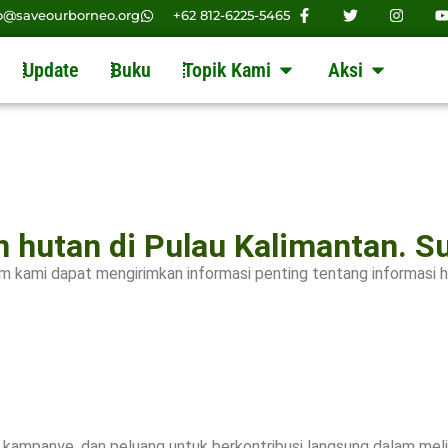
o@saveourborneo.org
+62 812-6225-5465
Update
Buku
Topik Kami
Aksi
n hutan di Pulau Kalimantan. 
 kami dapat mengirimkan informasi penting tentang informasi h
kampanye, dan peluang untuk berkontribusi langsung dalam meli