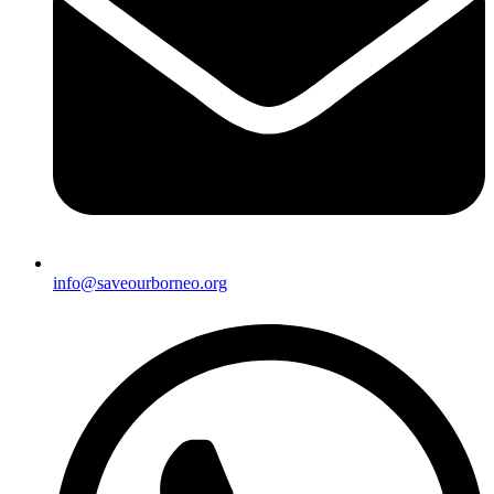
info@saveourborneo.org