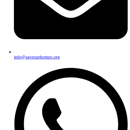
info@saveourborneo.org