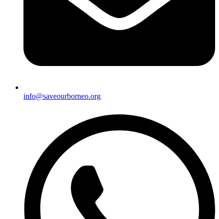
info@saveourborneo.org