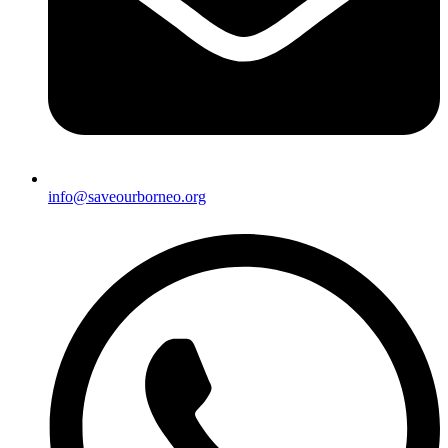
info@saveourborneo.org