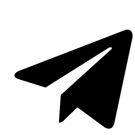
Lewati
ke
konten