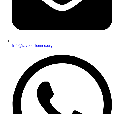
info@saveourborneo.org