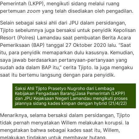
Pemerintah (LKPP), mengikuti sidang melalui ruang
pertemuan
zoom
yang telah disediakan oleh pengadilan.
Selain sebagai saksi ahli dari JPU dalam persidangan,
Tjipto sebelumnya juga bersaksi untuk penyidik Kepolisan
Resort (Polres) Lamandau saat pembuatan Berita Acara
Pemeriksaan (BAP) tanggal 27 Oktober 2020 lalu. “Saat
itu, para penyidik memaparkan dulu kasusnya. Kemudian,
saya jawab berdasarkan pertanyaan-pertanyaan yang
sudah ada dalam BAP itu,” cerita Tjipto. Ia juga mengaku
saat itu bertemu langsung dengan para penyidik.
Saksi Ahli Tjipto Prasetyo Nugroho dari Lembaga
Kebijakan Pengadaan Barang/Jasa Pemerintah (LKPP)
dan JPU Kejaksaan Negeri Lamandau mengikuti proses
jalannya sidang kades kinipan dengan hybrid (21/4/22)
Menariknya, selama bersaksi dalam persidangan, Tjipto
tidak pernah menyatakan Willem melakukan korupsi. Ia
mengatakan bahwa sebagai kades saat itu, Willem,
melakukan tindakan untuk membayar hutang.